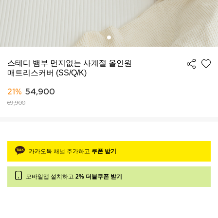
스테디 뱀부 먼지없는 사계절 올인원
매트리스커버 (SS/Q/K)
21%
54,900
69,900
카카오톡 채널 추가하고
쿠폰 받기
모바일앱 설치하고
2% 더블쿠폰 받기