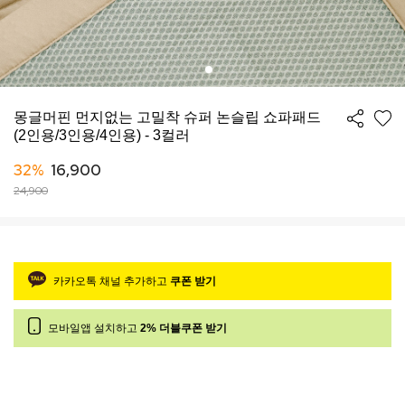
몽글머핀 먼지없는 고밀착 슈퍼 논슬립 쇼파패드
(2인용/3인용/4인용) - 3컬러
32%
16,900
24,900
카카오톡 채널 추가하고
쿠폰 받기
모바일앱 설치하고
2% 더블쿠폰 받기