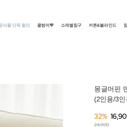
공식몰 단독 할인
쿨썸머💙
소재별침구
커튼&블라인드
몽글머핀 
(2인용/3인
32%
16,9
24,900