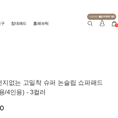
가입하면
웰컴쿠폰팩 5종!
침구
침대패드
홈패브릭
0
먼지없는 고밀착 슈퍼 논슬립 쇼파패드
용/4인용) - 3컬러
00