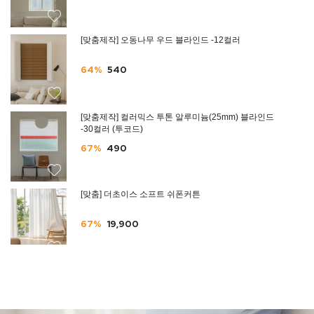
[맞춤제작] 오동나무 우드 블라인드 -12컬러
64%
540
[맞춤제작] 컬러믹스 투톤 알루미늄(25mm) 블라인드
-30컬러 (투코드)
67%
490
[맞춤] 더초이스 소프트 쉬폰커튼
67%
19,900