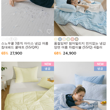
스노우쿨 3중직 아이스 냉감 여름
품절임박! 썸머빌리지 먼지없는 냉감
침대패드 쿨매트 (SS/Q/K)
양면 여름 차렵이불 (SS/Q) -6컬러
65%
27,900
68%
24,900