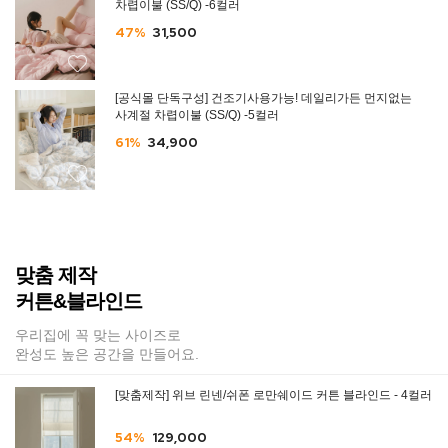
차렵이불 (SS/Q) -6컬러
47%
31,500
[공식몰 단독구성] 건조기사용가능! 데일리가든 먼지없는
사계절 차렵이불 (SS/Q) -5컬러
61%
34,900
맞춤 제작
커튼&블라인드
우리집에 꼭 맞는 사이즈로
완성도 높은 공간을 만들어요.
[맞춤제작] 위브 린넨/쉬폰 로만쉐이드 커튼 블라인드 - 4컬러
54%
129,000