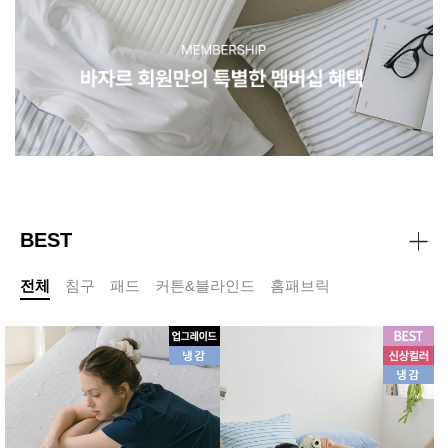
BEST
전체
침구
패드
커튼&블라인드
홈패브릭