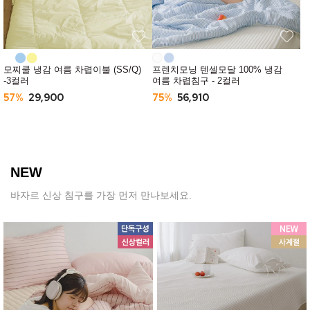
모찌쿨 냉감 여름 차렵이불 (SS/Q)
프렌치모닝 텐셀모달 100% 냉감
-3컬러
여름 차렵침구 - 2컬러
57%
29,900
75%
56,910
NEW
바자르 신상 침구를 가장 먼저 만나보세요.