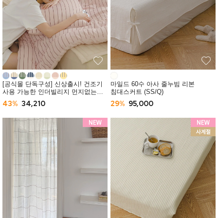
[공식몰 단독구성] 신상출시! 건조기
마일드 60수 아사 줄누빔 리본
사용 가능한 인더빌리지 먼지없는
침대스커트 (SS/Q)
사계절 차렵이불 (SS/Q) -10컬러
43%
34,210
29%
95,000