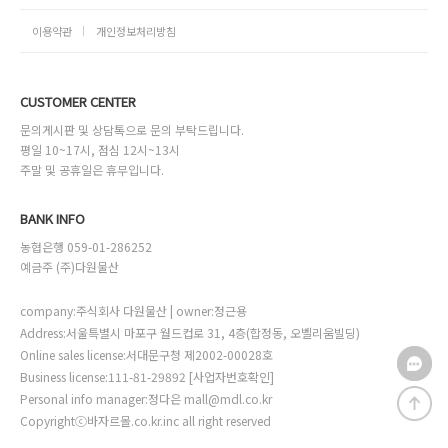
이용약관
개인정보처리방침
CUSTOMER CENTER
문의게시판 및 상담톡으로 문의 부탁드립니다.
평일 10~17시, 점심 12시~13시
주말 및 공휴일은 휴무입니다.
BANK INFO
농협은행 059-01-286252
예금주 (주)다원물산
company:주식회사 다원물산 | owner:정근용
Address:서울특별시 마포구 월드컵로 31, 4층(합정동, 오벨리움빌딩)
Online sales license:서대문구청 제2002-00028호
Business license:111-81-29892
[사업자번호확인]
Personal info manager:정다은 mall@mdl.co.kr
Copyrightⓒ바자르몰.co.kr.inc all right reserved