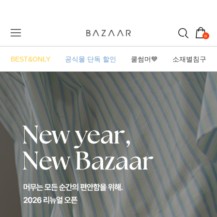
0
BEST&ONLY
공식몰 단독 할인
쿨썸머💙
소재별침구