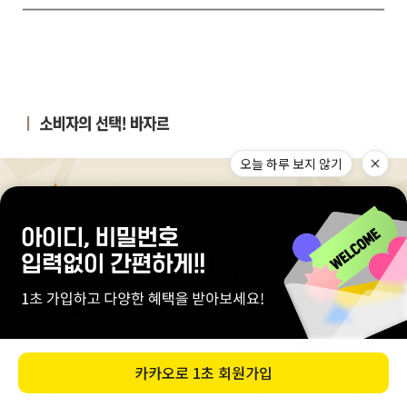
오늘 하루 보지 않기
카카오로
1초 회원가입
0
장바구니
마이페이지
홈
카테고리