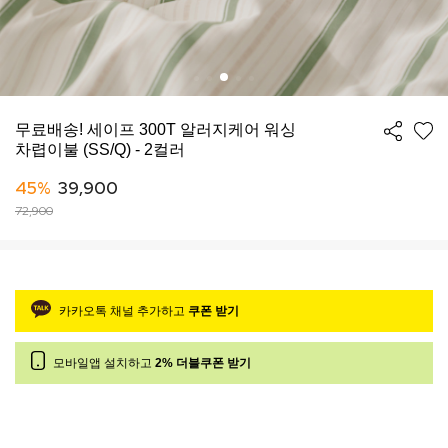
무료배송! 세이프 300T 알러지케어 워싱
차렵이불 (SS/Q) - 2컬러
45%
39,900
72,900
카카오톡 채널 추가하고
쿠폰 받기
모바일앱 설치하고
2% 더블쿠폰 받기