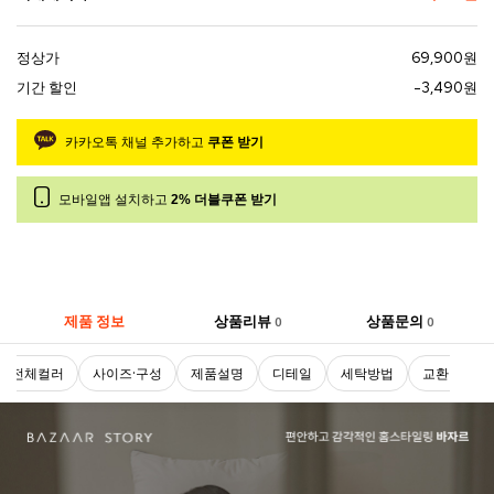
정상가
69,900원
기간 할인
-3,490원
카카오톡 채널 추가하고
쿠폰 받기
모바일앱 설치하고
2% 더블쿠폰 받기
제품 정보
상품리뷰
상품문의
0
0
전체컬러
사이즈·구성
제품설명
디테일
세탁방법
교환 및 반