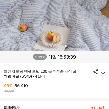
11일 16:53:35
타임세일
프렌치모닝 텐셀모달 100 옥수수솜 사계절
차렵이불 (SS/Q) - 4컬러
49%
66,410
129,000
최대혜택가
66,410원