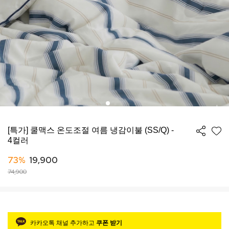
[특가] 쿨맥스 온도조절 여름 냉감이불 (SS/Q) -
4컬러
73%
19,900
74,900
카카오톡 채널 추가하고
쿠폰 받기