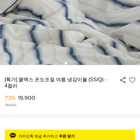
[특가] 쿨맥스 온도조절 여름 냉감이불 (SS/Q) -
4컬러
73%
19,900
74,900
카카오톡 채널 추가하고
쿠폰 받기