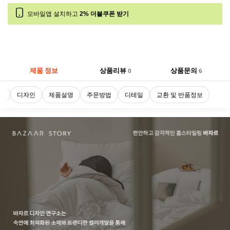
모바일앱 설치하고
2% 더블쿠폰 받기
제품 정보
상품리뷰
상품문의
0
6
로
디자인
제품설명
주문방법
디테일
교환 및 반품정보