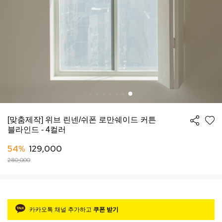
[맞춤제작] 위브 린넨/쉬폰 로만쉐이드 커튼
블라인드 - 4컬러
54%
129,000
280,000
카카오톡 채널 추가하고
쿠폰 받기