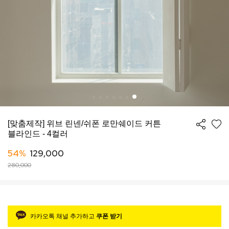
[맞춤제작] 위브 린넨/쉬폰 로만쉐이드 커튼
블라인드 - 4컬러
54%
129,000
280,000
카카오톡 채널 추가하고
쿠폰 받기