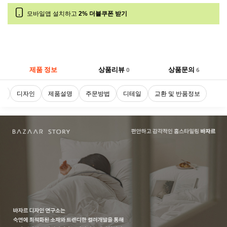
모바일앱 설치하고
2% 더블쿠폰 받기
제품 정보
상품리뷰
상품문의
0
6
로
디자인
제품설명
주문방법
디테일
교환 및 반품정보