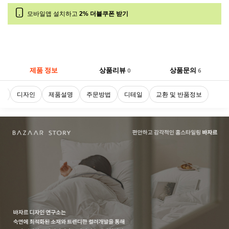
모바일앱 설치하고
2% 더블쿠폰 받기
제품 정보
상품리뷰
상품문의
0
6
로
디자인
제품설명
주문방법
디테일
교환 및 반품정보