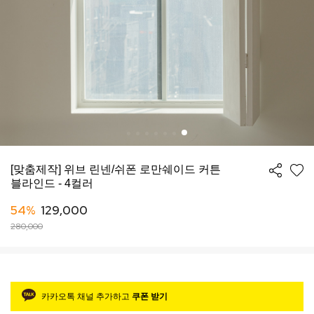
[맞춤제작] 위브 린넨/쉬폰 로만쉐이드 커튼
블라인드 - 4컬러
54%
129,000
280,000
카카오톡 채널 추가하고
쿠폰 받기