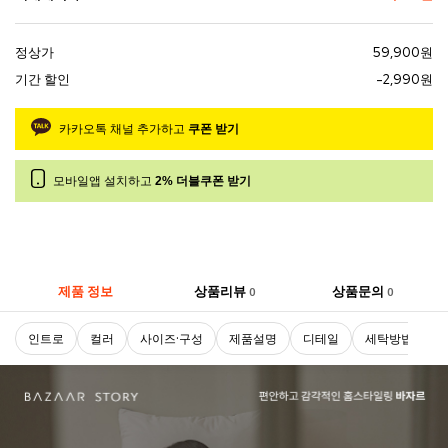
정상가
59,900원
기간 할인
-2,990원
카카오톡 채널 추가하고
쿠폰 받기
모바일앱 설치하고
2% 더블쿠폰 받기
제품 정보
상품리뷰
상품문의
0
0
인트로
컬러
사이즈·구성
제품설명
디테일
세탁방법