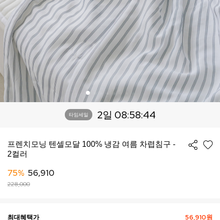
2일 08:58:40
타임세일
프렌치모닝 텐셀모달 100% 냉감 여름 차렵침구 -
2컬러
75%
56,910
228,000
최대혜택가
56,910원