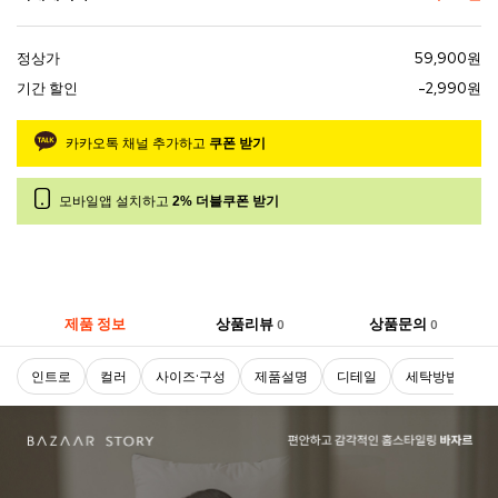
정상가
59,900원
기간 할인
-2,990원
카카오톡 채널 추가하고
쿠폰 받기
모바일앱 설치하고
2% 더블쿠폰 받기
제품 정보
상품리뷰
상품문의
0
0
인트로
컬러
사이즈·구성
제품설명
디테일
세탁방법