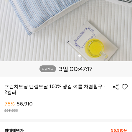
3일 00:47:14
타임세일
프렌치모닝 텐셀모달 100% 냉감 여름 차렵침구 -
2컬러
75%
56,910
228,000
최대혜택가
56,910원