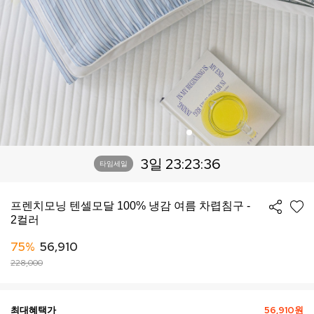
3일 23:23:32
타임세일
프렌치모닝 텐셀모달 100% 냉감 여름 차렵침구 -
2컬러
75%
56,910
228,000
최대혜택가
56,910원