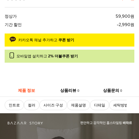
정상가
59,900원
기간 할인
-2,990원
카카오톡 채널 추가하고
쿠폰 받기
모바일앱 설치하고
2% 더블쿠폰 받기
제품 정보
상품리뷰
상품문의
0
0
인트로
컬러
사이즈·구성
제품설명
디테일
세탁방법