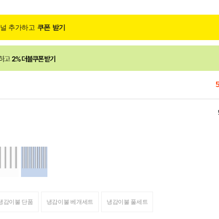
채널 추가하고
쿠폰 받기
냉감이불 단품
냉감이불 베개세트
냉감이불 풀세트