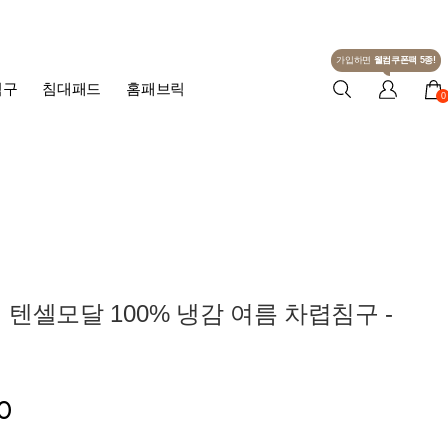
가입하면
웰컴쿠폰팩 5종!
침구
침대패드
홈패브릭
0
텐셀모달 100% 냉감 여름 차렵침구 -
0