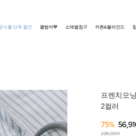
공식몰 단독 할인
쿨썸머💙
소재별침구
커튼&블라인드
프렌치모닝 
2컬러
75%
56,91
228,000