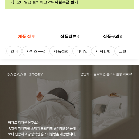
모바일앱 설치하고
2% 더블쿠폰 받기
제품 정보
상품리뷰
상품문의
0
0
로
컬러
사이즈·구성
제품설명
디테일
세탁방법
교환 및 반