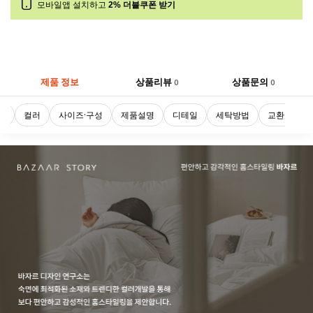
모바일앱 설치하고
2% 더블쿠폰 받기
제품 정보
상품리뷰
상품문의
0
0
로
컬러
사이즈·구성
제품설명
디테일
세탁방법
교환 및 반