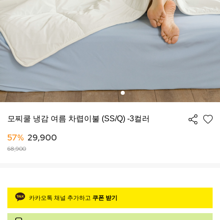
모찌쿨 냉감 여름 차렵이불 (SS/Q) -3컬러
57%
29,900
68,900
카카오톡 채널 추가하고
쿠폰 받기