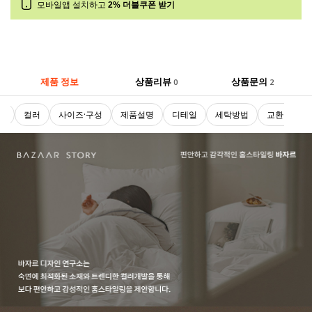
모바일앱 설치하고
2% 더블쿠폰 받기
제품 정보
상품리뷰
상품문의
0
2
로
컬러
사이즈·구성
제품설명
디테일
세탁방법
교환 및 반