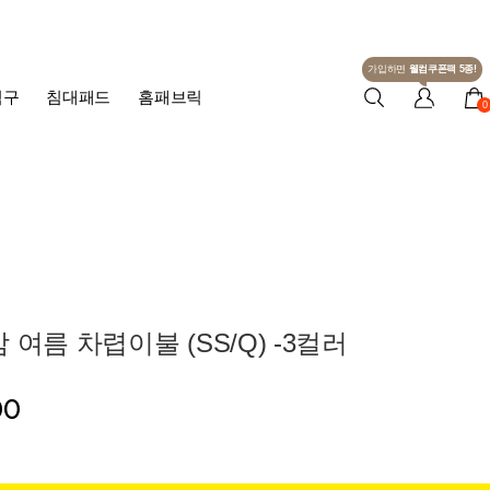
가입하면
웰컴쿠폰팩 5종!
침구
침대패드
홈패브릭
0
 여름 차렵이불 (SS/Q) -3컬러
00