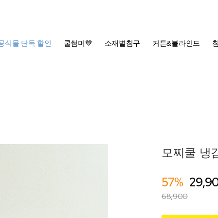
공식몰 단독 할인
쿨썸머💙
소재별침구
커튼&블라인드
모찌쿨 냉감
57%
29,9
68,900