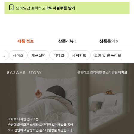
모바일앱 설치하고
2% 더블쿠폰 받기
제품 정보
상품리뷰
상품문의
0
0
트로
사이즈
제품설명
디테일
세탁방법
교환 및 반품정보