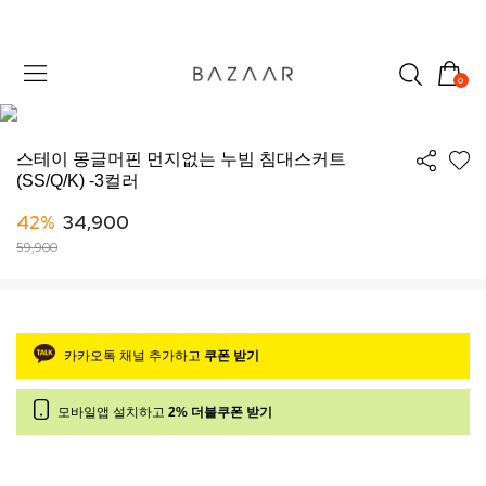
0
스테이 몽글머핀 먼지없는 누빔 침대스커트
(SS/Q/K) -3컬러
42%
34,900
59,900
카카오톡 채널 추가하고
쿠폰 받기
모바일앱 설치하고
2% 더블쿠폰 받기