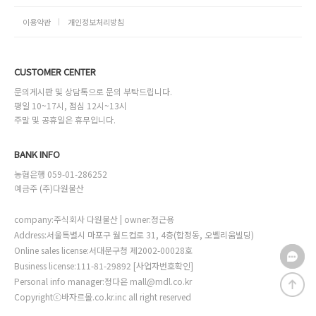
이용약관
개인정보처리방침
CUSTOMER CENTER
문의게시판 및 상담톡으로 문의 부탁드립니다.
평일 10~17시, 점심 12시~13시
주말 및 공휴일은 휴무입니다.
BANK INFO
농협은행 059-01-286252
예금주 (주)다원물산
company:주식회사 다원물산 | owner:정근용
Address:서울특별시 마포구 월드컵로 31, 4층(합정동, 오벨리움빌딩)
Online sales license:서대문구청 제2002-00028호
Business license:111-81-29892
[사업자번호확인]
Personal info manager:정다은 mall@mdl.co.kr
Copyrightⓒ바자르몰.co.kr.inc all right reserved