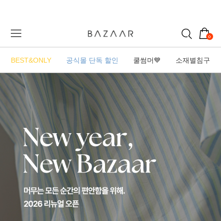
0
BEST&ONLY
공식몰 단독 할인
쿨썸머💙
소재별침구