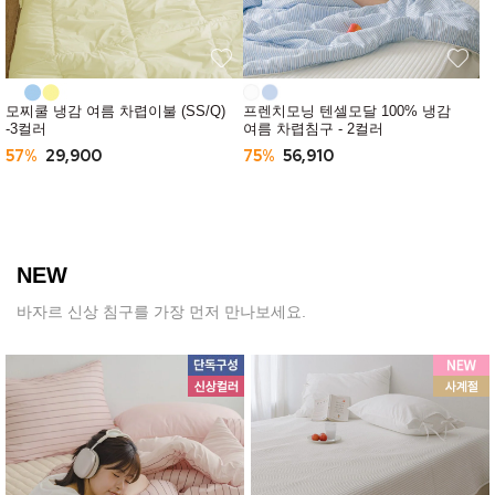
모찌쿨 냉감 여름 차렵이불 (SS/Q)
프렌치모닝 텐셀모달 100% 냉감
-3컬러
여름 차렵침구 - 2컬러
57%
29,900
75%
56,910
NEW
바자르 신상 침구를 가장 먼저 만나보세요.