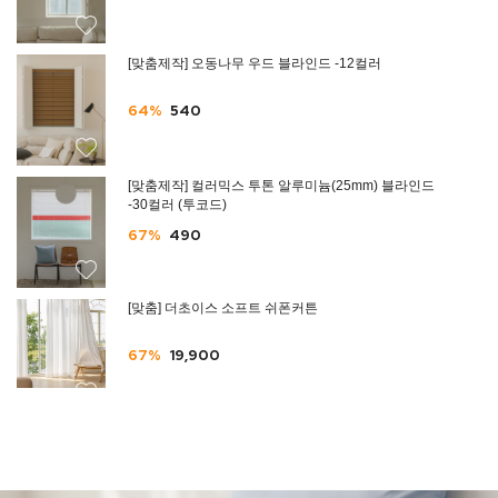
[맞춤제작] 오동나무 우드 블라인드 -12컬러
64%
540
[맞춤제작] 컬러믹스 투톤 알루미늄(25mm) 블라인드
-30컬러 (투코드)
67%
490
[맞춤] 더초이스 소프트 쉬폰커튼
67%
19,900