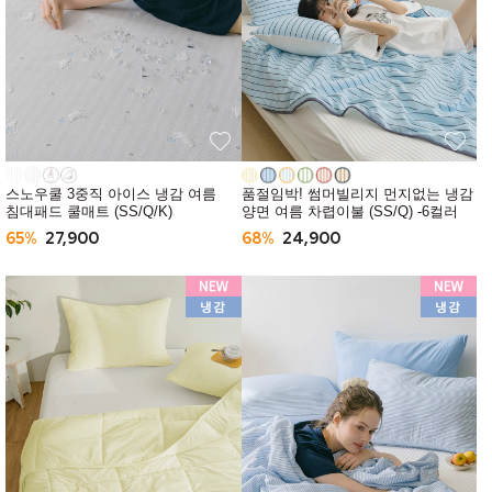
스노우쿨 3중직 아이스 냉감 여름
품절임박! 썸머빌리지 먼지없는 냉감
침대패드 쿨매트 (SS/Q/K)
양면 여름 차렵이불 (SS/Q) -6컬러
65%
27,900
68%
24,900