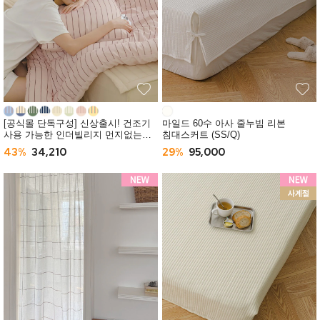
[공식몰 단독구성] 신상출시! 건조기
마일드 60수 아사 줄누빔 리본
사용 가능한 인더빌리지 먼지없는
침대스커트 (SS/Q)
사계절 차렵이불 (SS/Q) -10컬러
43%
34,210
29%
95,000