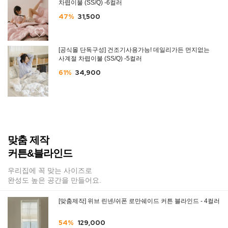
차렵이불 (SS/Q) -6컬러
47%
31,500
[공식몰 단독구성] 건조기사용가능! 데일리가든 먼지없는
사계절 차렵이불 (SS/Q) -5컬러
61%
34,900
맞춤 제작
커튼&블라인드
우리집에 꼭 맞는 사이즈로
완성도 높은 공간을 만들어요.
[맞춤제작] 위브 린넨/쉬폰 로만쉐이드 커튼 블라인드 - 4컬러
54%
129,000