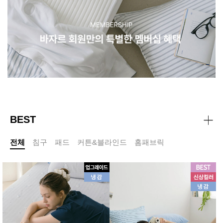
BEST
전체
침구
패드
커튼&블라인드
홈패브릭