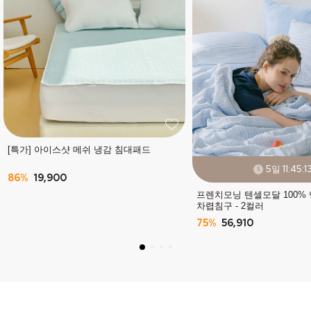
[특가] 아이스샷 메쉬 냉감 침대패드
5일 11:45:11
86%
19,900
프렌치모닝 텐셀모달 100%
차렵침구 - 2컬러
75%
56,910