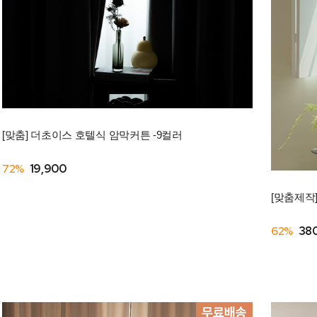
[맞춤] 더초이스 호텔식 암막커튼 -9컬러
72%
19,900
[맞춤제작]
62%
38