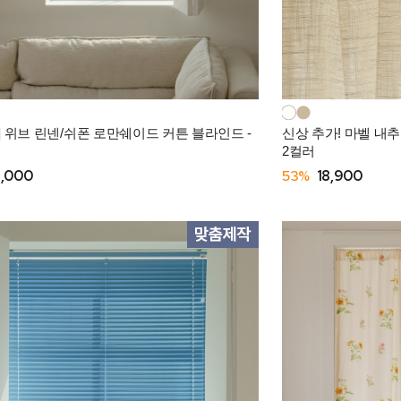
] 위브 린넨/쉬폰 로만쉐이드 커튼 블라인드 -
신상 추가! 마벨 내추럴
2컬러
9,000
53%
18,900