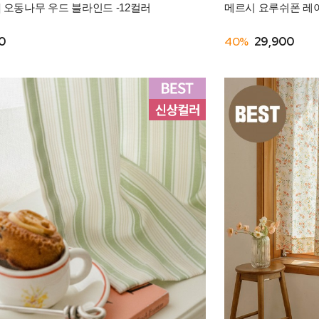
] 오동나무 우드 블라인드 -12컬러
메르시 요루쉬폰 레
0
40%
29,900