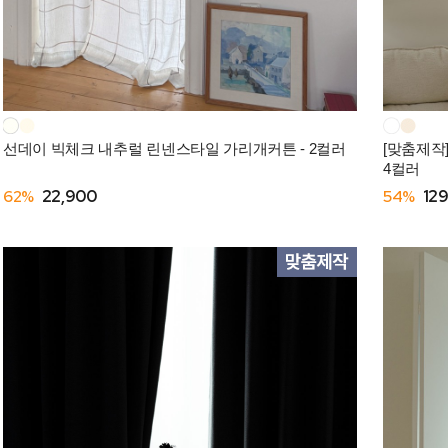
선데이 빅체크 내추럴 린넨스타일 가리개커튼 - 2컬러
[맞춤제작
4컬러
62%
22,900
54%
12