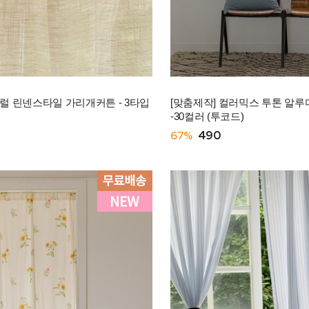
 린넨스타일 가리개커튼 - 3타입
[맞춤제작] 컬러믹스 투톤 알루
-30컬러 (투코드)
67%
490