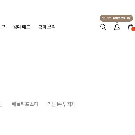
가입하면
웰컴쿠폰팩 5종!
침구
침대패드
홈패브릭
0
튼
패브릭포스터
커튼봉/부자재