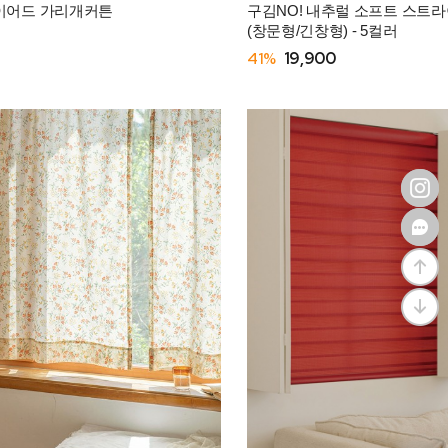
이어드 가리개커튼
구김NO! 내추럴 소프트 스트
(창문형/긴창형) - 5컬러
41%
19,900