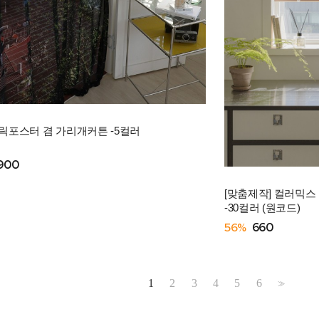
릭포스터 겸 가리개커튼 -5컬러
,900
[맞춤제작] 컬러믹스
-30컬러 (원코드)
56%
660
1
2
3
4
5
6
>>