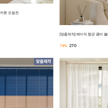
개커튼 모음전
[맞춤제작] 베이직 향균 콤비 블
78%
270