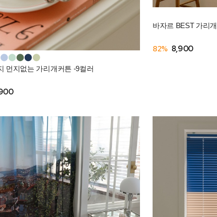
바자르 BEST 가리
82%
8,900
 먼지없는 가리개커튼 -9컬러
,900