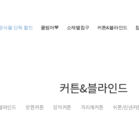
공식몰 단독 할인
쿨썸머💙
소재별침구
커튼&블라인드
커튼&블라인드
블라인드
방한커튼
암막커튼
가리개커튼
쉬폰/린넨커