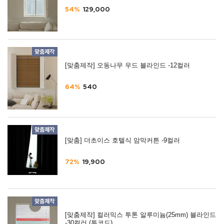
54%
129,000
[맞춤제작] 오동나무 우드 블라인드 -12컬러
64%
540
[맞춤] 더초이스 호텔식 암막커튼 -9컬러
72%
19,900
[맞춤제작] 컬러믹스 투톤 알루미늄(25mm) 블라인드
-30컬러 (투코드)