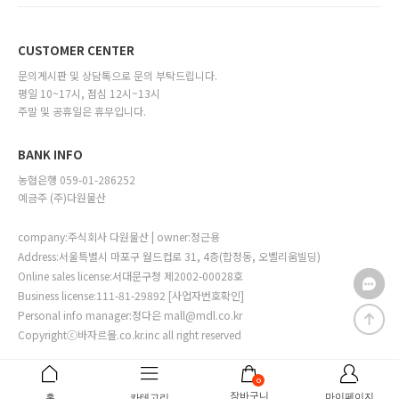
CUSTOMER CENTER
문의게시판 및 상담톡으로 문의 부탁드립니다.
평일 10~17시, 점심 12시~13시
주말 및 공휴일은 휴무입니다.
BANK INFO
농협은행 059-01-286252
예금주 (주)다원물산
company:주식회사 다원물산 | owner:정근용
Address:서울특별시 마포구 월드컵로 31, 4층(합정동, 오벨리움빌딩)
Online sales license:서대문구청 제2002-00028호
Business license:111-81-29892
[사업자번호확인]
Personal info manager:정다은 mall@mdl.co.kr
Copyrightⓒ바자르몰.co.kr.inc all right reserved
0
장바구니
마이페이지
홈
카테고리