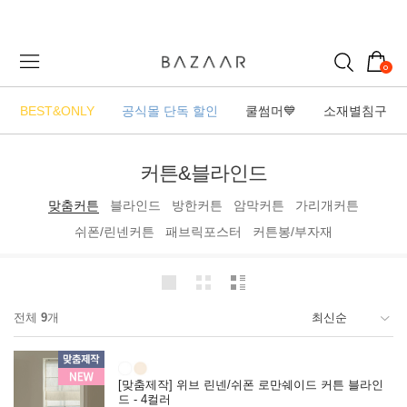
0
BEST&ONLY
공식몰 단독 할인
쿨썸머💙
소재별침구
커튼&블라인드
맞춤커튼
블라인드
방한커튼
암막커튼
가리개커튼
쉬폰/린넨커튼
패브릭포스터
커튼봉/부자재
전체
9
개
[맞춤제작] 위브 린넨/쉬폰 로만쉐이드 커튼 블라인
드 - 4컬러