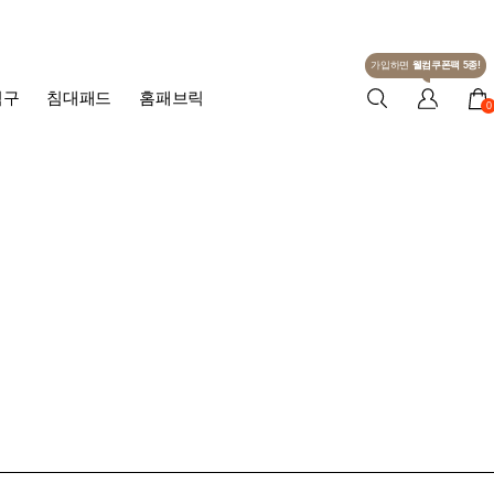
가입하면
웰컴쿠폰팩 5종!
침구
침대패드
홈패브릭
0