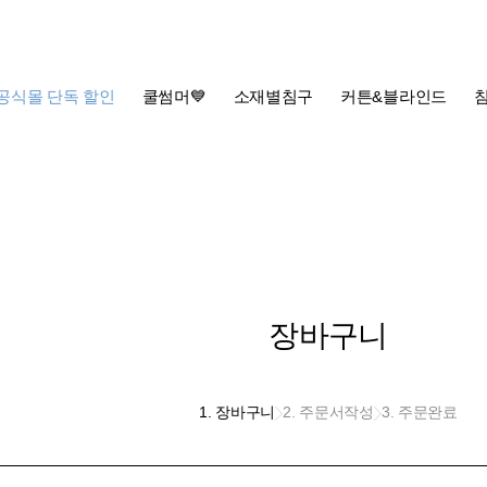
공식몰 단독 할인
쿨썸머💙
소재별침구
커튼&블라인드
장바구니
1. 장바구니
2. 주문서작성
3. 주문완료