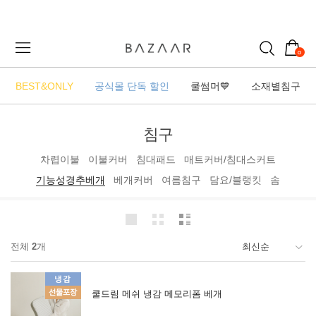
0
BEST&ONLY
공식몰 단독 할인
쿨썸머💙
소재별침구
침구
차렵이불
이불커버
침대패드
매트커버/침대스커트
기능성경추베개
베개커버
여름침구
담요/블랭킷
솜
전체
2
개
쿨드림 메쉬 냉감 메모리폼 베개