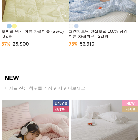
모찌쿨 냉감 여름 차렵이불 (SS/Q)
프렌치모닝 텐셀모달 100% 냉감
-3컬러
여름 차렵침구 - 2컬러
57%
29,900
75%
56,910
NEW
바자르 신상 침구를 가장 먼저 만나보세요.