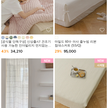
[공식몰 단독구성] 신상출시! 건조기
마일드 60수 아사 줄누빔 리본
사용 가능한 인더빌리지 먼지없는
침대스커트 (SS/Q)
사계절 차렵이불 (SS/Q) -10컬러
43%
34,210
29%
95,000