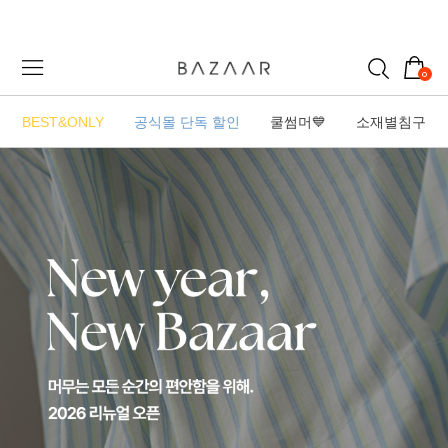
0
BEST&ONLY
공식몰 단독 할인
쿨썸머💙
소재별침구