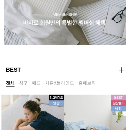
BEST
전체
침구
패드
커튼&블라인드
홈패브릭