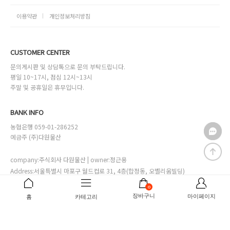
이용약관
개인정보처리방침
CUSTOMER CENTER
문의게시판 및 상담톡으로 문의 부탁드립니다.
평일 10~17시, 점심 12시~13시
주말 및 공휴일은 휴무입니다.
BANK INFO
농협은행 059-01-286252
예금주 (주)다원물산
company:주식회사 다원물산 | owner:정근용
Address:서울특별시 마포구 월드컵로 31, 4층(합정동, 오벨리움빌딩)
Online sales license:서대문구청 제2002-00028호
0
Business license:111-81-29892
[사업자번호확인]
장바구니
마이페이지
홈
카테고리
Personal info manager:정다은 mall@mdl.co.kr
Copyrightⓒ바자르몰.co.kr.inc all right reserved