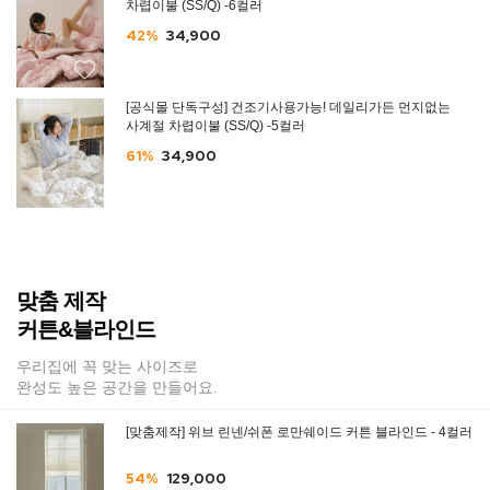
차렵이불 (SS/Q) -6컬러
42%
34,900
[공식몰 단독구성] 건조기사용가능! 데일리가든 먼지없는
사계절 차렵이불 (SS/Q) -5컬러
61%
34,900
맞춤 제작
커튼&블라인드
우리집에 꼭 맞는 사이즈로
완성도 높은 공간을 만들어요.
[맞춤제작] 위브 린넨/쉬폰 로만쉐이드 커튼 블라인드 - 4컬러
54%
129,000