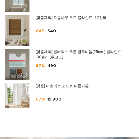
[맞춤제작] 오동나무 우드 블라인드 -12컬러
64%
540
[맞춤제작] 컬러믹스 투톤 알루미늄(25mm) 블라인드
-30컬러 (투코드)
67%
490
[맞춤] 더초이스 소프트 쉬폰커튼
67%
19,900