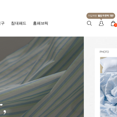
가입하면
웰컴쿠폰팩 5종!
침구
침대패드
홈패브릭
0