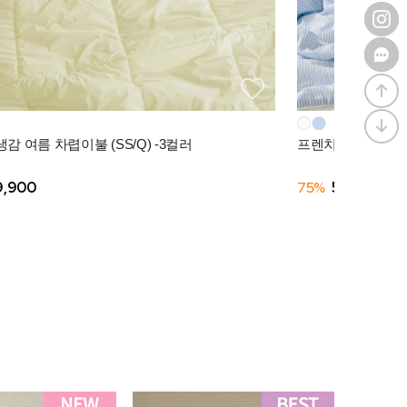
감 여름 차렵이불 (SS/Q) -3컬러
프렌치모닝 텐셀모달
9,900
75%
56,910