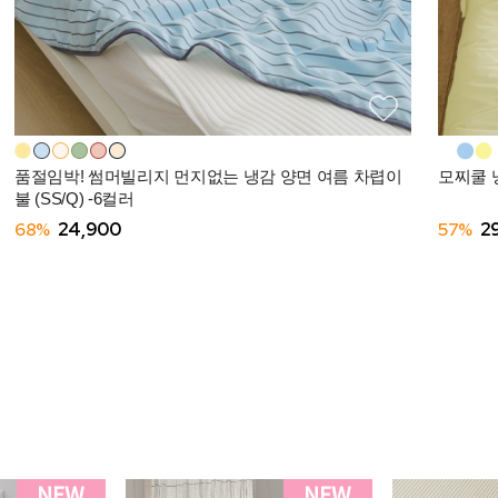
품절임박! 썸머빌리지 먼지없는 냉감 양면 여름 차렵이
모찌쿨 냉
불 (SS/Q) -6컬러
68%
24,900
57%
2