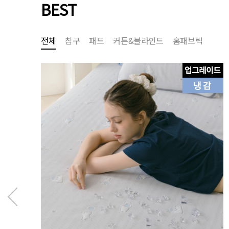
BEST
전체
침구
패드
커튼&블라인드
홈패브릭