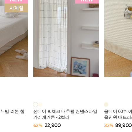
줄누빔 리본 침
선데이 빅체크 내추럴 린넨스타일
올데이 60수 
가리개커튼 - 2컬러
올인원 매트리스
62%
22,900
32%
89,900