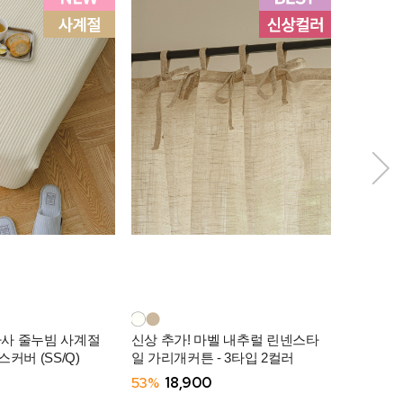
아사 줄누빔 사계절
신상 추가! 마벨 내추럴 린넨스타
모찌쿨 냉
커버 (SS/Q)
일 가리개커튼 - 3타입 2컬러
-3컬러
53%
18,900
57%
29