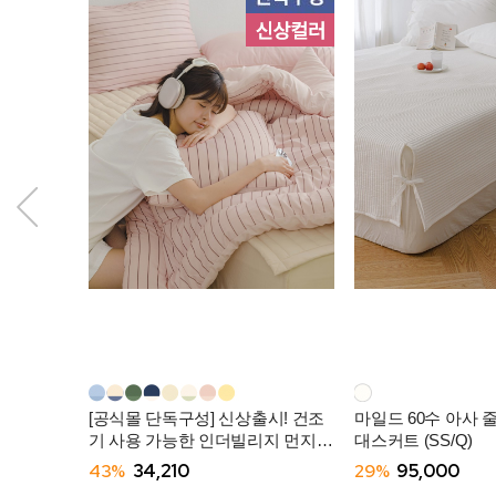
[공식몰 단독구성] 신상출시! 건조
마일드 60수 아사 
기 사용 가능한 인더빌리지 먼지없
대스커트 (SS/Q)
는 사계절 차렵이불 (SS/Q) -10컬
43%
34,210
29%
95,000
러