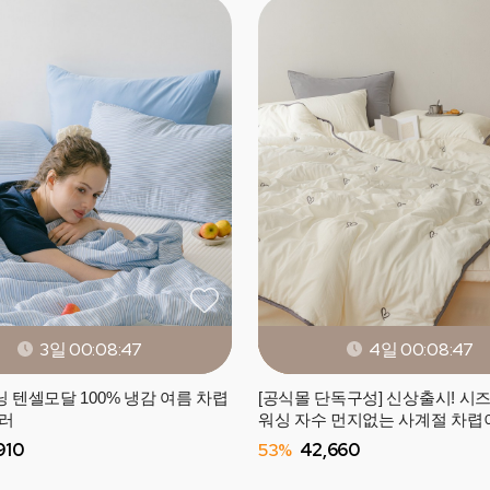
3일 00:08:45
4일 00:08:45
 텐셀모달 100% 냉감 여름 차렵
[공식몰 단독구성] 신상출시! 시
컬러
워싱 자수 먼지없는 사계절 차렵
(SS/Q) - 4컬러
910
53%
42,660