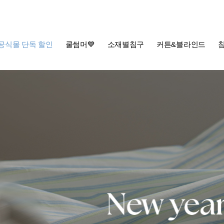
공식몰 단독 할인
쿨썸머💙
소재별침구
커튼&블라인드