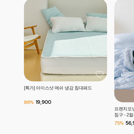
[특가] 아이스샷 메쉬 냉감 침대패드
86%
19,900
프렌치모닝
침구 - 2
75%
56,