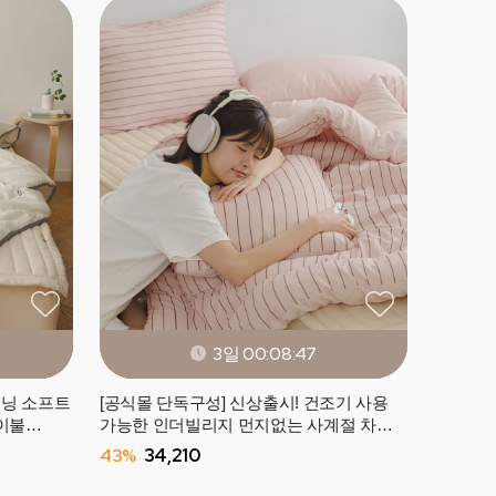
3일 00:08:45
즈닝 소프트
[공식몰 단독구성] 신상출시! 건조기 사용
이불
가능한 인더빌리지 먼지없는 사계절 차렵
이불 (SS/Q) -10컬러
43%
34,210