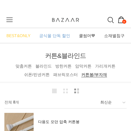
0
BEST&ONLY
공식몰 단독 할인
쿨썸머💙
소재별침구
커튼&블라인드
맞춤커튼
블라인드
방한커튼
암막커튼
가리개커튼
쉬폰/린넨커튼
패브릭포스터
커튼봉/부자재
전체
8
개
다용도 모던 압축 커튼봉