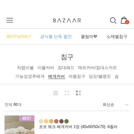
0
BEST&ONLY
공식몰 단독 할인
쿨썸머💙
소재별침구
침구
차렵이불
이불커버
침대패드
매트커버/침대스커트
기능성경추베개
베개커버
여름침구
담요/블랭킷
솜
전체
80
개
코코 체크 베개커버 1장 (40x60/50x70) -6컬러